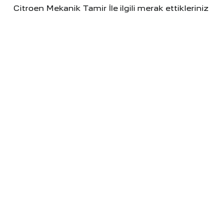
Citroen Mekanik Tamir İle ilgili merak ettikleriniz
Motor arızası gibi büyük bir onarım ne
kadar sürer?
Aracınızın sizin için ne kadar önemli
olduğunu biliyoruz ve sizi ondan
uzun süre ayrı bırakmak istemeyiz.
Motor onarımı gibi büyük işlemlerin
süresi, arızanın boyutuna ve
gereken parçaların temin sürecine
bağlıdır. Ancak bizim size sözümüz
şudur:
Arızayı net olarak tespit ettikten
sonra, size sadece maliyeti değil,