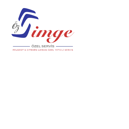
Peugeot Servisi Ankara
Peugeot Mekanik Tamir
Peugeot Periyodik Bakım
Peugeot Arıza Tespiti
Citroen Servisi Ankara
Citroen Mekanik Tamir
Citroen Periyodik Bakım