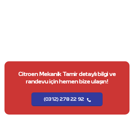
Citroen Mekanik Tamir fiyatları ne
kadar?
Citroen Mekanik Tamir detaylı bilgi ve
randevu için hemen bize ulaşın!
(0312) 278 22 92