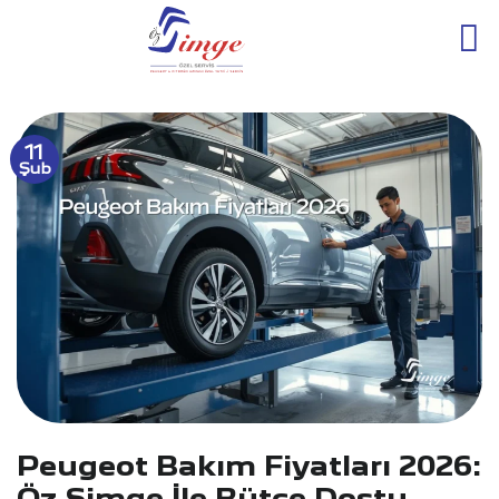
İçeriğe
atla
11
Şub
Peugeot Bakım Fiyatları 2026:
Öz Simge İle Bütçe Dostu